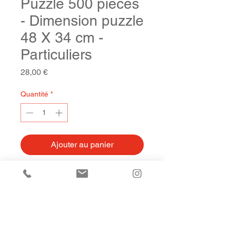
Puzzle 500 pieces
- Dimension puzzle
48 X 34 cm -
Particuliers
Prix
28,00 €
Quantité
*
Ajouter au panier
Puzzle 500 pièces
Dimension 48 X 34 cm
Carton 100% recyclé
Fabriqué en France