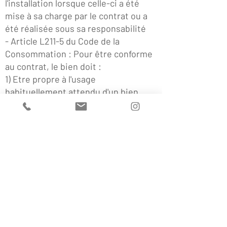
l'installation lorsque celle-ci a été
mise à sa charge par le contrat ou a
été réalisée sous sa responsabilité
- Article L211-5 du Code de la
Consommation : Pour être conforme
au contrat, le bien doit :
1) Etre propre à l'usage
habituellement attendu d'un bien
semblable et, le cas échéant :
- correspondre à la description
donnée par le vendeur et posséder
les qualités que celui-ci a présentées
à l'acheteur sous forme d'échantillon
ou de modèle ;
- présenter les qualités qu'un
acheteur peut légitimement attendre
eu égard aux déclarations publiques
faites par le vendeur, par le