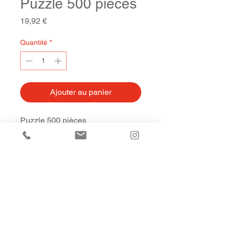
Puzzle 500 pieces
Prix
19,92 €
Quantité
*
Ajouter au panier
Puzzle 500 pièces
Dimension puzzle 48 X 34 cm
Carton 100% recyclé
Fabriqué en France
Politique de confidentialité
Mentions légales